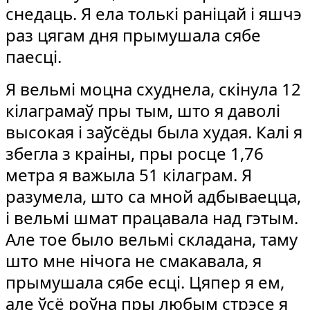
снедаць. Я ела толькі раніцай і яшчэ
раз цягам дня прымушала сябе
паесці.
Я вельмі моцна схуднела, скінула 12
кілаграмаў пры тым, што я даволі
высокая і заўсёды была худая. Калі я
збегла з краіны, пры росце 1,76
метра я важыла 51 кілаграм. Я
разумела, што са мной адбываецца,
і вельмі шмат працавала над гэтым.
Але тое было вельмі складана, таму
што мне нічога не смакавала, я
прымушала сябе есці. Цяпер я ем,
але ўсё роўна пры любым стрэсе я