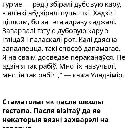
турме — рэд.) збіралі дубовую кару,
з ялінкі абдзіралі пупышкі. Хадзілі
цішком, бо за гэта адразу саджалі.
Заварвалі гэтую дубовую кару з
ігліцай і паласкалі рот. Калі дзясна
запаляецца, такі спосаб дапамагае.
Я на сваім досведзе пераканаўся. Не
адзін я так рабіў. Многіх навучылі,
многія так рабілі," — кажа Уладзімір.
Стаматолаг як пасля школы
гестапа. Пасля візітаў да яе
некаторыя вязні захварэлі на