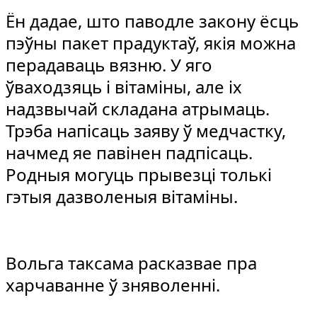
Ён дадае, што паводле закону ёсць
пэўны пакет прадуктаў, якія можна
перадаваць вязню. У яго
ўваходзяць і вітаміны, але іх
надзвычай складана атрымаць.
Трэба напісаць заяву ў медчастку,
начмед яе павінен падпісаць.
Родныя могуць прывезці толькі
гэтыя дазволеныя вітаміны.
Вольга таксама расказвае пра
харчаванне ў зняволенні.