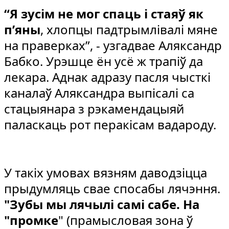
“Я зусім не мог спаць і стаяў як
п’яны
, хлопцы падтрымлівалі мяне
на праверках”, - узгадвае Аляксандр
Бабко. Урэшце ён усё ж трапіў да
лекара. Аднак адразу пасля чысткі
каналаў Аляксандра выпісалі са
стацыянара з рэкамендацыяй
паласкаць рот перакісам вадароду.
У такіх умовах вязням даводзіцца
прыдумляць свае спосабы лячэння.
"Зубы мы лячылі самі сабе. На
"промке
" (прамысловая зона ў