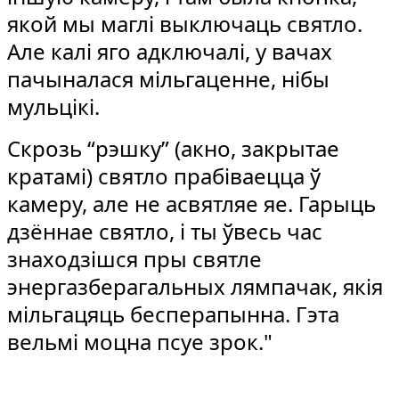
якой мы маглі выключаць святло.
Але калі яго адключалі, у вачах
пачыналася мільгаценне, нібы
мульцікі.
Скрозь “рэшку” (акно, закрытае
кратамі) святло прабіваецца ў
камеру, але не асвятляе яе. Гарыць
дзённае святло, і ты ўвесь час
знаходзішся пры святле
энергазберагальных лямпачак, якія
мільгацяць бесперапынна. Гэта
вельмі моцна псуе зрок."