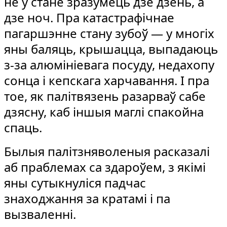
не ў стане зразумець дзе дзень, а
дзе ноч. Пра катастрафічнае
пагаршэнне стану зубоў — у многіх
яны баляць, крышацца, выпадаюць
з-за алюмініевага посуду, недахопу
сонца і кепскага харчавання. І пра
тое, як палітвязень разарваў сабе
дзясну, каб іншыя маглі спакойна
спаць.
Былыя палітзняволеныя расказалі
аб праблемах са здароўем, з якімі
яны сутыкнуліся падчас
знаходжання за кратамі і па
вызваленні.