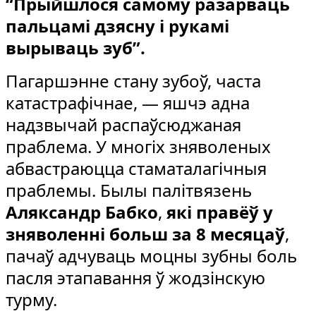
“Прыйшлося самому разарваць
пальцамі дзясну і рукамі
вырываць зуб”.
Пагаршэнне стану зубоў, часта
катастрафічнае, — яшчэ адна
надзвычай распаўсюджаная
праблема. У многіх зняволеных
абвастраюцца стаматалагічныя
праблемы. Былы палітвязень
Аляксандр Бабко
,
які правёў у
зняволенні больш за 8 месяцаў
,
пачаў адчуваць моцны зубны боль
пасля этапавання ў жодзінскую
турму.