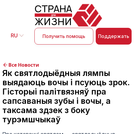
СТРАНА
ДЛЯ
ЖИЗНИ
RU
Поддержать
Получить помощь
Все Новости
Як святлодыёдныя лямпы
выядаюць вочы і псуюць зрок.
Гісторыі палітвязняў пра
сапсаваныя зубы і вочы, а
таксама здзек з боку
турэмшчыкаў