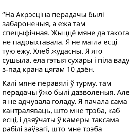
“На Акрэсціна перадачы былі
забароненыя, а ежа там
спецыфічная. Жыццё мяне да такога
не падрыхтавала. Я не магла есці
тую ежу. Хлеб жудасны. Я яго
сушыла, ела гэтыя сухары і піла ваду
з-пад крана цягам 10 дзён.
Калі мяне перавялі ў турму, там
перадачы ўжо былі дазволеныя. Але
я не адчувала голаду. Я пачала сама
кантраляваць, што мне трэба, каб
есці, і дзяўчаты ў камеры таксама
рабілі заўвагі, што мне трэба