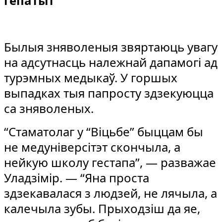
гепатыт
Былыя зняволеныя звяртаюць увагу
на адсутнасць належнай дапамогі ад
турэмных медыкаў. У горшых
выпадках тыя папросту здзекуюцца
са зняволеных.
“Стаматолаг у “Віцьбе” быццам бы
не медуніверсітэт скончыла, а
нейкую школу гестапа”, — разважае
Уладзімір. — “Яна проста
здзекавалася з людзей, не лячыла, а
калечыла зубы. Прыходзіш да яе,