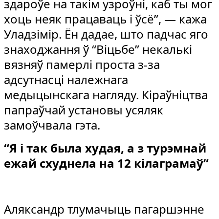
здароўе на такім узроўні, каб ты мог
хоць неяк працаваць і ўсё”, — кажа
Уладзімір. Ён дадае, што падчас яго
знаходжання ў “Віцьбе” некалькі
вязняў памерлі проста з-за
адсутнасці належнага
медыцынскага нагляду. Кіраўніцтва
папраўчай установы усяляк
замоўчвала гэта.
“Я і так была худая, а з турэмнай
ежай схуднела на 12 кілаграмаў”
Аляксандр тлумачыць пагаршэнне