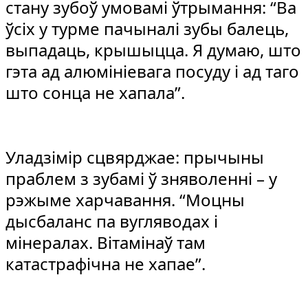
стану зубоў умовамі ўтрымання: “Ва
ўсіх у турме пачыналі зубы балець,
выпадаць, крышыцца. Я думаю, што
гэта ад алюмініевага посуду і ад таго
што сонца не хапала”.
Уладзімір сцвярджае: прычыны
праблем з зубамі ў зняволенні – у
рэжыме харчавання. “Моцны
дысбаланс па вугляводах і
мінералах. Вітамінаў там
катастрафічна не хапае”.