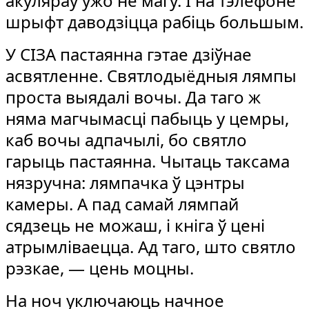
акуляраў ужо не магу. І на тэлефоне
шрыфт даводзіцца рабіць большым.
У СІЗА пастаянна гэтае дзіўнае
асвятленне. Святлодыёдныя лямпы
проста выядалі вочы. Да таго ж
няма магчымасці пабыць у цемры,
каб вочы адпачылі, бо святло
гарыць пастаянна. Чытаць таксама
нязручна: лямпачка ў цэнтры
камеры. А пад самай лямпай
сядзець не можаш, і кніга ў цені
атрымліваецца. Ад таго, што святло
рэзкае, — цень моцны.
На ноч уключаюць начное