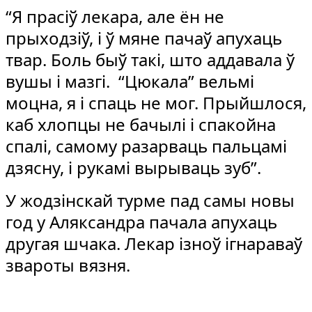
“Я прасіў лекара, але ён не
прыходзіў, і ў мяне пачаў апухаць
твар. Боль быў такі, што аддавала ў
вушы і мазгі. “Цюкала” вельмі
моцна, я і спаць не мог. Прыйшлося,
каб хлопцы не бачылі і спакойна
спалі, самому разарваць пальцамі
дзясну, і рукамі вырываць зуб”.
У жодзінскай турме пад самы новы
год у Аляксандра пачала апухаць
другая шчака. Лекар ізноў ігнараваў
звароты вязня.