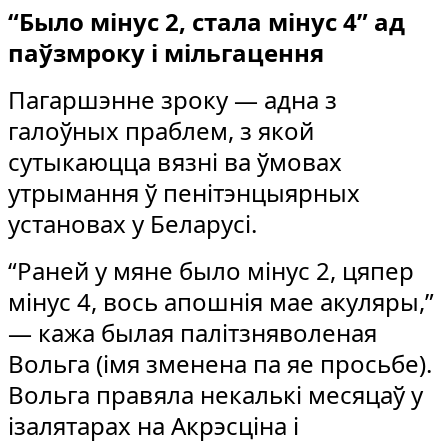
“Было мінус 2, стала мінус 4” ад
паўзмроку і мільгацення
Пагаршэнне зроку — адна з
галоўных праблем, з якой
сутыкаюцца вязні ва ўмовах
утрымання ў пенітэнцыярных
установах у Беларусі.
“Раней у мяне было мінус 2, цяпер
мінус 4, вось апошнія мае акуляры,”
— кажа былая палітзняволеная
Вольга (імя зменена па яе просьбе).
Вольга правяла некалькі месяцаў у
ізалятарах на Акрэсціна і