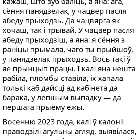
кажаш, што зуб баліць, а яна: ага,
сёння панядзелак, у чацвер пасля
абеду прыходзь. Да чацвярга як
хочаш, так і трывай. У чацвер пасля
абеду прыходзіш, а яна: я сёння з
раніцы прымала, чаго ты прыйшоў,
у панядзелак прыходзь. Вось такі ў
яе прынцып працы. І калі яна нешта
рабіла, пломбы ставіла, іх хапала
толькі каб дайсці ад кабінета да
барака, у лепшым выпадку — да
першага прыёму ежы.
Восенню 2023 года, калі ў калоніі
праводзілі агульны агляд, выявілася,