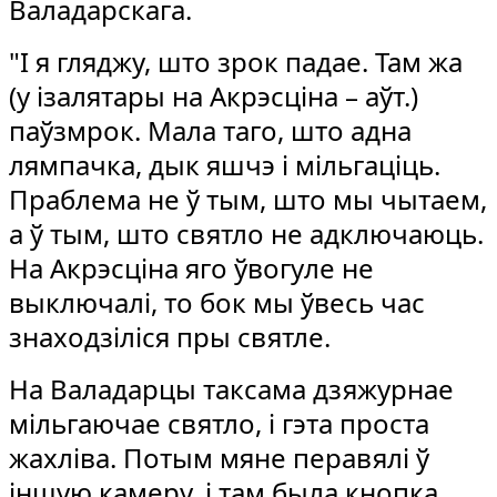
Валадарскага.
"І я гляджу, што зрок падае. Там жа
(у ізалятары на Акрэсціна – аўт.)
паўзмрок. Мала таго, што адна
лямпачка, дык яшчэ і мільгаціць.
Праблема не ў тым, што мы чытаем,
а ў тым, што святло не адключаюць.
На Акрэсціна яго ўвогуле не
выключалі, то бок мы ўвесь час
знаходзіліся пры святле.
На Валадарцы таксама дзяжурнае
мільгаючае святло, і гэта проста
жахліва. Потым мяне перавялі ў
іншую камеру, і там была кнопка,