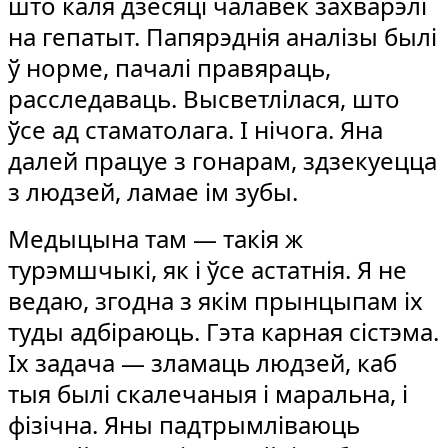
што каля дзесяці чалавек захварэлі
на гепатыт. Папярэднія аналізы былі
ў норме, пачалі правяраць,
расследаваць. Высветлілася, што
ўсе ад стаматолага. І нічога. Яна
далей працуе з гонарам, здзекуецца
з людзей, ламае ім зубы.
Медыцына там — такія ж
турэмшчыкі, як і ўсе астатнія. Я не
ведаю, згодна з якім прынцыпам іх
туды адбіраюць. Гэта карная сістэма.
Іх задача — зламаць людзей, каб
тыя былі скалечаныя і маральна, і
фізічна. Яны падтрымліваюць