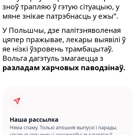
зноў трапляю ў гэтую сітуацыю, у
мяне знікае патрэбнасць у ежы”.
У Польшчы, дзе палітзняволеная
цяпер пражывае, лекары выявілі ў
яе нізкі ўзровень трамбацытаў.
Вольга дагэтуль змагаецца з
разладам харчовых паводзінаў.
Наша рассылка
Няма спаму. Толькі апошнія выпускі і парады,
цікавыя артыкулы і эксклюзіўныя інтэрв'ю ў