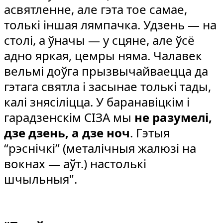
асвятленне, але гэта тое самае,
толькі іншая лямпачка. Удзень — на
столі, а ўначы — у сцяне, але ўсё
адно яркая, цемры няма. Чалавек
вельмі доўга прызвычайваецца да
гэтага святла і засынае толькі тады,
калі знясіліцца. У баранавіцкім і
гарадзенскім СІЗА мы
не разумелі,
дзе дзень, а дзе ноч
. Гэтыя
“рэснічкі” (металічныя жалюзі на
вокнах — аўт.) настолькі
шчыльныя".