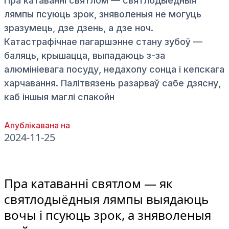
Пра катаванні святлом — святлодыёдныя
лямпы псуюць зрок, зняволеныя не могуць
зразумець, дзе дзень, а дзе ноч.
Катастрафічнае пагаршэнне стану зубоў —
баляць, крышацца, выпадаюць з-за
алюмініевага посуду, недахопу сонца і кепскага
харчавання. Палітвязень разарваў сабе дзясну,
каб іншыя маглі спакойн
Апублікавана на
2024-11-25
Пра катаванні святлом — як
святлодыёдныя лямпы выядаюць
вочы і псуюць зрок, а зняволеныя