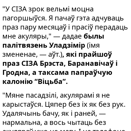
"У СІЗА зрок вельмі моцна
пагоршыўся. Я пачаў гэта адчуваць
праз пару месяцаў і прасіў перадаць
мне акуляры," — дадае
былы
палітвязень Уладзімір
(імя
змененае, — аўт.)
, які прайшоў
праз СІЗА Брэста, Баранавічаў і
Гродна, а таксама папраўчую
калонію “Віцьба”.
"Мяне пасадзілі, акулярамі я не
карыстаўся. Цяпер без іх як без рук.
Удалячынь бачу, як і раней, —
нармальна, а вось чытаць без