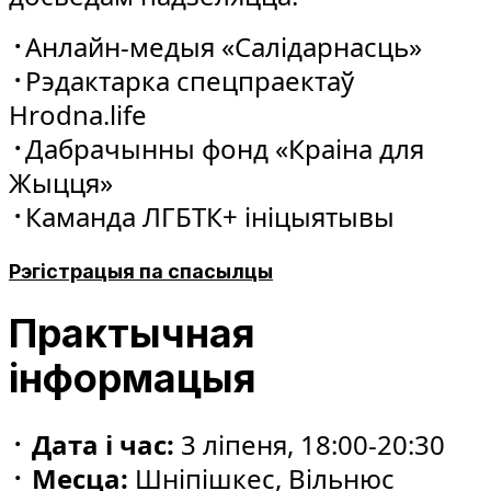
᠂
Анлайн-медыя «Салідарнасць»
᠂
Рэдактарка спецпраектаў
Hrodna.life
᠂
Дабрачынны фонд «Краіна для
Жыцця»
᠂
Каманда ЛГБТК+ ініцыятывы
Рэгістрацыя па спасылцы
Практычная
інформацыя
᠂ Дата і час:
3 ліпеня, 18:00-20:30
᠂ Месца:
Шніпішкес, Вільнюс