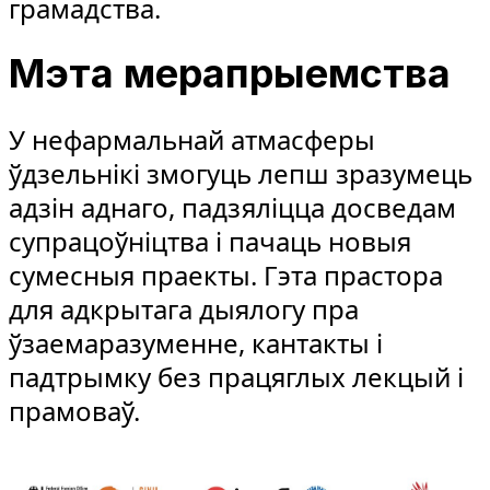
грамадства.
Мэта мерапрыемства
У нефармальнай атмасферы
ўдзельнікі змогуць лепш зразумець
адзін аднаго, падзяліцца досведам
супрацоўніцтва і пачаць новыя
сумесныя праекты. Гэта прастора
для адкрытага дыялогу пра
ўзаемаразуменне, кантакты і
падтрымку без працяглых лекцый і
прамоваў.