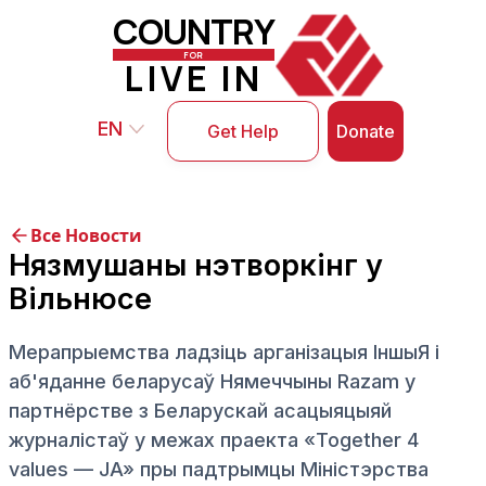
COUNTRY
FOR
LIVE IN
EN
Donate
Get Help
Все Новости
Нязмушаны нэтворкінг у
Вільнюсе
Мерапрыемства ладзіць арганізацыя ІншыЯ і
аб'яданне беларусаў Нямеччыны Razam у
партнёрстве з Беларускай асацыяцыяй
журналістаў у межах праекта «Together 4
values — JA» пры падтрымцы Міністэрства