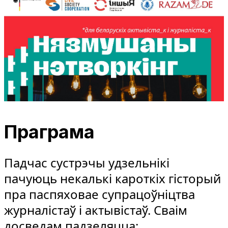
Праграма
Падчас сустрэчы удзельнікі
пачуюць некалькі кароткіх гісторый
пра паспяховае супрацоўніцтва
журналістаў і актывістаў. Сваім
досведам падзеляцца: