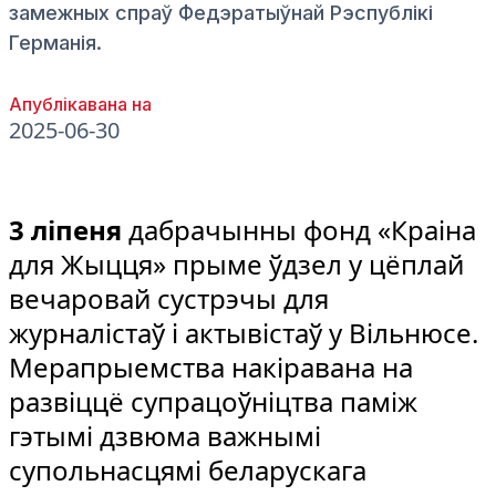
замежных спраў Федэратыўнай Рэспублікі
Германія.
Апублікавана на
2025-06-30
3 ліпеня
дабрачынны фонд «Краіна
для Жыцця» прыме ўдзел у цёплай
вечаровай сустрэчы для
журналістаў і актывістаў у Вільнюсе.
Мерапрыемства накіравана на
развіццё супрацоўніцтва паміж
гэтымі дзвюма важнымі
супольнасцямі беларускага