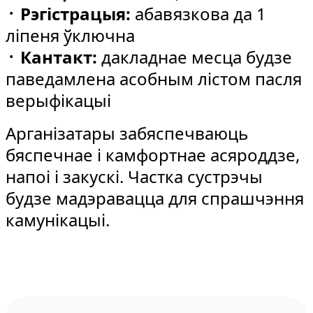
᠂ Рэгістрацыя:
абавязкова да 1
ліпеня ўключна
᠂ Кантакт:
дакладнае месца будзе
паведамлена асобным лістом пасля
верыфікацыі
Арганізатары забяспечваюць
бяспечнае і камфортнае асяроддзе,
напоі і закускі. Частка сустрэчы
будзе мадэравацца для спрашчэння
камунікацыі.