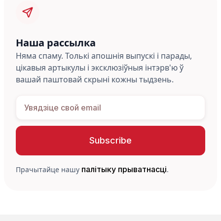
Наша рассылка
Няма спаму. Толькі апошнія выпускі і парады,
цікавыя артыкулы і эксклюзіўныя інтэрв'ю ў
вашай паштовай скрыні кожны тыдзень.
палітыку прыватнасці
Прачытайце нашу
.