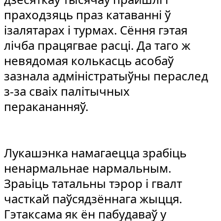
праходзяць праз катаванні ў
ізалятарах і турмах. Сёння гэтая
лічба працягвае расці. Да таго ж
невядомая колькасць асобаў
зазнала адміністратыўны пераслед
з-за сваіх палітычных
перакананняў.
Лукашэнка намагаецца зрабіць
ненармальнае нармальным.
Зраьіць татальны тэрор і гвалт
часткай паўсядзённага жыцця.
Гэтаксама як ён пабудаваў у