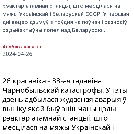
рэактар атамнай станцыі, што месцілася на
мяжы Украінскай і Беларускай СССР. У першыя
дні вецер дзьмуў з поўдня на поўнач і разносіў
радыёактыўны попел над Беларуссю...
Апублікавана на
2024-04-26
26 красавіка - 38-ая гадавіна
Чарнобыльскай катастрофы. У гэты
дзень адбылася жудасная аварыя ў
выніку якой быў знішчаны цэлы
рэактар атамнай станцыі, што
месцілася на мяжы Украінскай і