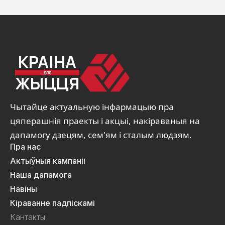
КРАІНА
ДЛЯ
ЖЫЦЦЯ
Чытайце актуальную інфармацыю пра
цяперашнія праекты і акцыі, накіраваныя на
дапамогу дзецям, сем'ям і сталым людзям.
Пра нас
Актыўныя кампаніі
Наша дапамога
Навіны
Кіраванне падпіскамі
Кантакты