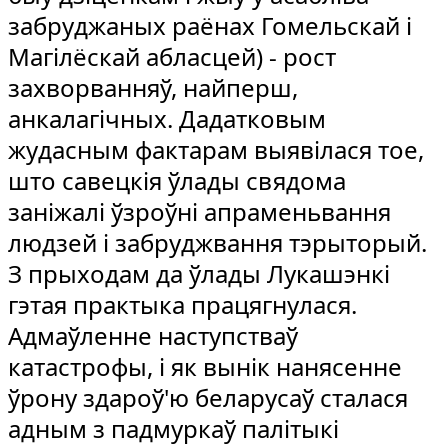
забруджаных раёнах Гомельскай і
Магілёскай абласцей) - рост
захворванняў, найперш,
анкалагічных. Дадатковым
жудасным фактарам выявілася тое,
што савецкія ўлады свядома
заніжалі ўзроўні апраменьвання
людзей і забруджвання тэрыторый.
З прыходам да ўлады Лукашэнкі
гэтая практыка працягнулася.
Адмаўленне наступстваў
катастрофы, і як вынік нанясенне
ўрону здароў'ю беларусаў сталася
адным з падмуркаў палітыкі