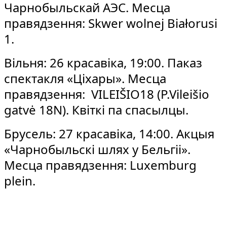
Чарнобыльскай АЭС. Месца
правядзення: Skwer wolnej Białorusi
1.
Вільня: 26 красавіка, 19:00. Паказ
спектакля «Ціхары». Месца
правядзення: VILEIŠIO18 (P.Vileišio
gatvė 18N). Квіткі па спасылцы.
Брусель: 27 красавіка, 14:00. Акцыя
«Чарнобыльскі шлях у Бельгіі».
Месца правядзення: Luxemburg
plein.