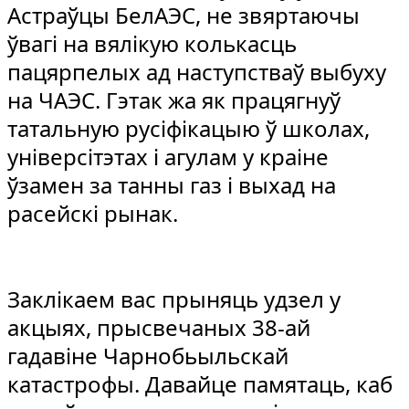
Астраўцы БелАЭС, не звяртаючы
ўвагі на вялікую колькасць
пацярпелых ад наступстваў выбуху
на ЧАЭС. Гэтак жа як працягнуў
татальную русіфікацыю ў школах,
універсітэтах і агулам у краіне
ўзамен за танны газ і выхад на
расейскі рынак.
Заклікаем вас прыняць удзел у
акцыях, прысвечаных 38-ай
гадавіне Чарнобьыльскай
катастрофы. Давайце памятаць, каб