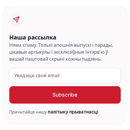
Наша рассылка
Няма спаму. Толькі апошнія выпускі і парады,
цікавыя артыкулы і эксклюзіўныя інтэрв'ю ў
вашай паштовай скрыні кожны тыдзень.
палітыку прыватнасці
Прачытайце нашу
.