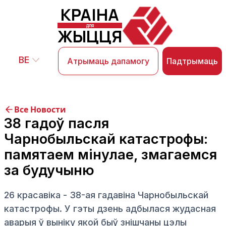
КРАІНА
ДЛЯ
ЖЫЦЦЯ
BE
Падтрымаць
Атрымаць дапамогу
Все Новости
38 гадоў пасля
Чарнобыльскай катастрофы:
памятаем мінулае, змагаемся
за будучыню
26 красавіка - 38-ая гадавіна Чарнобыльскай
катастрофы. У гэты дзень адбылася жудасная
аварыя ў выніку якой быў знішчаны цэлы