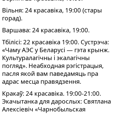
Вільня: 24 красавіка, 19:00 (стары
горад).
Варшава: 24 красавіка, 19:00.
Тбілісі: 22 красавіка 19:00. Сустрэча:
«Чаму АЭС у Беларусі — гэта крынж.
Культуралагічны і экалагічны
погляд». Неабходная рэгістрацыя,
пасля якой вам паведамяць пра
адрас месца правядзення.
Кракаў: 24 красавіка. 19:00-21:00.
Экачытанка для дарослых: Святлана
Алексіевіч «Чарнобыльская