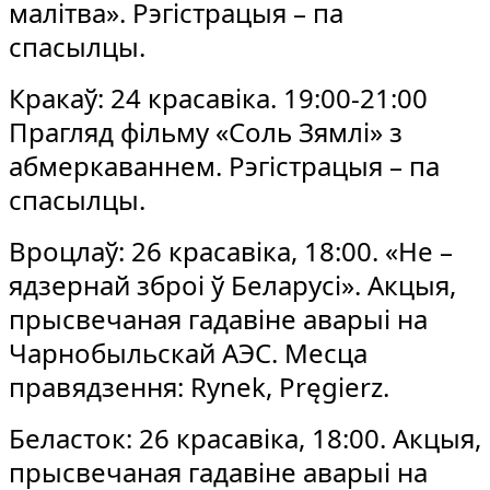
малітва». Рэгістрацыя – па
спасылцы.
Кракаў: 24 красавіка. 19:00-21:00
Прагляд фільму «Соль Зямлі» з
абмеркаваннем. Рэгістрацыя – па
спасылцы.
Вроцлаў: 26 красавіка, 18:00. «Не –
ядзернай зброі ў Беларусі». Акцыя,
прысвечаная гадавіне аварыі на
Чарнобыльскай АЭС. Месца
правядзення: Rynek, Pręgierz.
Беласток: 26 красавіка, 18:00. Акцыя,
прысвечаная гадавіне аварыі на