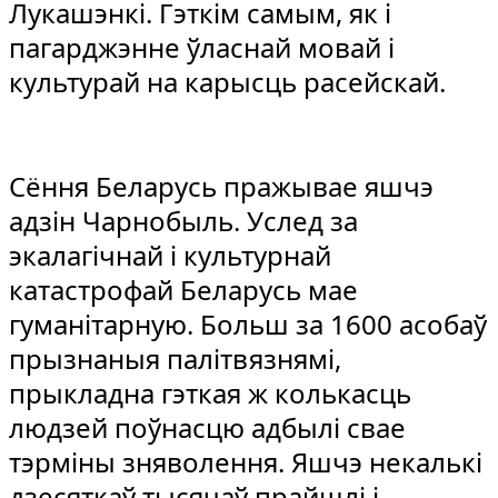
Лукашэнкі. Гэткім самым, як і
пагарджэнне ўласнай мовай і
культурай на карысць расейскай.
Сёння Беларусь пражывае яшчэ
адзін Чарнобыль. Услед за
экалагічнай і культурнай
катастрофай Беларусь мае
гуманітарную. Больш за 1600 асобаў
прызнаныя палітвязнямі,
прыкладна гэткая ж колькасць
людзей поўнасцю адбылі свае
тэрміны зняволення. Яшчэ некалькі
дзесяткаў тысячаў прайшлі і