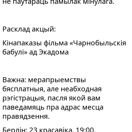
не паўтараць памылак мінулага.
Расклад акцый:
Кінапаказы фільма «Чарнобыльскія
бабулі» ад Экадома
Важна: мерапрыемствы
бясплатныя, але неабходная
рэгістрацыя, пасля якой вам
паведамяць пра адрас месца
правядзення.
Берлін: 23 красавіка, 19:00.