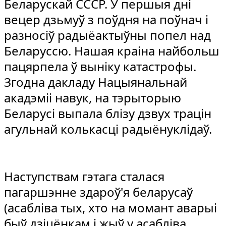
Беларускай СССР. У першыя дні
вецер дзьмуў з поўдня на поўнач і
разносіў радыёактыўны попел над
Беларуссю. Нашая краіна найбольш
пацярпела ў выніку катастрофы.
Згодна дакладу Нацыянальнай
акадэміі навук, на тэрыторыю
Беларусі выпала блізу дзвух трацін
агульнай колькасці радыёнуклідаў.
Наступствам гэтага сталася
пагаршэнне здароў'я беларусаў
(асабліва тых, хто на момант аварыі
быў дзіцёнкам і жыў у асабліва