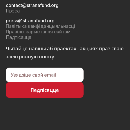
contact@stranafund.org
Прэса
press@stranafund.org
Палітыка канфідэнцыяльнасці
Правілы карыстання сайтам
Падпісацца
Чытайце навіны аб праектах і акцыях праз сваю
электронную пошту.