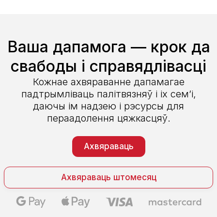
Ваша дапамога — крок да
свабоды і справядлівасці
Кожнае ахвяраванне дапамагае
падтрымліваць палітвязняў і іх сем’і,
даючы ім надзею і рэсурсы для
пераадолення цяжкасцяў.
Ахвяраваць
Ахвяраваць штомесяц