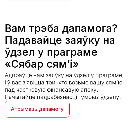
Вам трэба дапамога?
Падавайце заяўку на
ўдзел у праграме
«Сябар сям’і»
Адпраўце нам заяўку на ўдзел у праграме,
і ў вас з’явіцца той, хто возьме вашу сям’ю
пад частковую фінансавую апеку.
Пачытайце падрабязнасці і ўмовы ўдзелу.
Атрымаць дапамогу