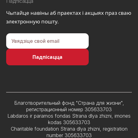
Падпісацца
Чытайце навіны аб праектах і акцыях праз сваю
электронную пошту.
Благотворительный фонд "Страна для жизни",
регистрационный номер 305633703
Labdaros ir paramos fondas Strana dlya zhizni, imones
kodas 305633703
Charitable foundation Strana dlya zhizni, registration
number 305633703