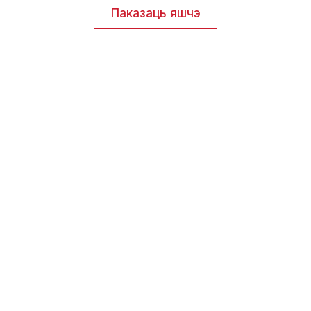
Паказаць яшчэ
Нашыя дасягненні
Гэтыя лічбы — вынік нашай працы, якая
дапамагае людзям пераадольваць цяжкасці
і верыць у лепшую будучыню.
Даведацца болей