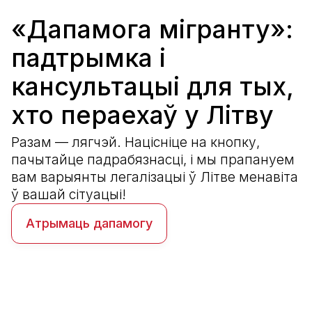
«Дапамога мігранту»:
падтрымка і
кансультацыі для тых,
хто пераехаў у Літву
Разам — лягчэй. Націсніце на кнопку,
пачытайце падрабязнасці, і мы прапануем
вам варыянты легалізацыі ў Літве менавіта
ў вашай сітуацыі!
Атрымаць дапамогу