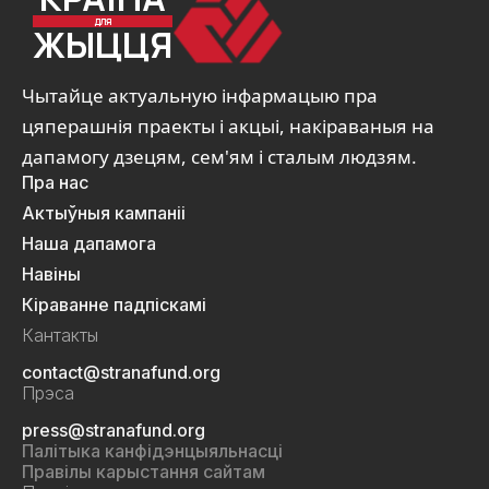
ДЛЯ
ЖЫЦЦЯ
Чытайце актуальную інфармацыю пра
цяперашнія праекты і акцыі, накіраваныя на
дапамогу дзецям, сем'ям і сталым людзям.
Пра нас
Актыўныя кампаніі
Наша дапамога
Навіны
Кіраванне падпіскамі
Кантакты
contact@stranafund.org
Прэса
press@stranafund.org
Палітыка канфідэнцыяльнасці
Правілы карыстання сайтам