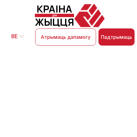
КРАІНА
ДЛЯ
ЖЫЦЦЯ
BE
Падтрымаць
Атрымаць дапамогу
Падтрымайце тых, хто
змагаецца за правы
чалавека.
Мы дапамагаем палітычным зняволеным і
іх сем'ям у Беларусі, надаем ім падтрымку
і надзею. Ваш унёсак змяняе жыцці і