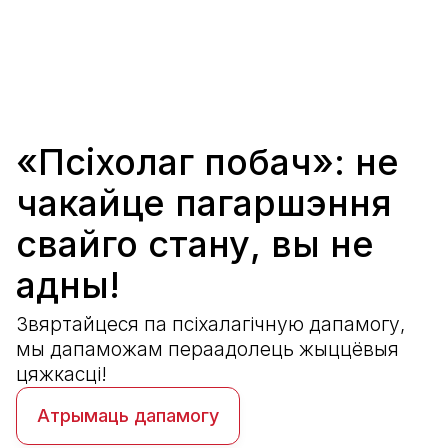
Наша дапамога
«Псіхолаг побач»: не
чакайце пагаршэння
свайго стану, вы не
адны!
Звяртайцеся па псіхалагічную дапамогу,
мы дапаможам пераадолець жыццёвыя
цяжкасці!
Атрымаць дапамогу