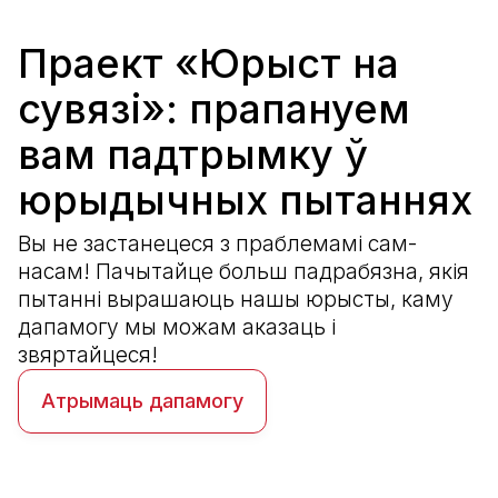
Праект «Юрыст на
сувязі»: прапануем
вам падтрымку ў
юрыдычных пытаннях
Вы не застанецеся з праблемамі сам-
насам! Пачытайце больш падрабязна, якія
пытанні вырашаюць нашы юрысты, каму
дапамогу мы можам аказаць і
звяртайцеся!
Атрымаць дапамогу