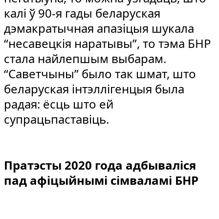
калі ў 90-я гады беларуская
дэмакратычная апазіцыя шукала
“несавецкія наратывы”, то тэма БНР
стала найлепшым выбарам.
“Саветчыны” было так шмат, што
беларуская інтэллігенцыя была
радая: ёсць што ей
супрацьпаставіць.
Пратэсты 2020 года адбываліся
пад афіцыйнымі сімваламі БНР