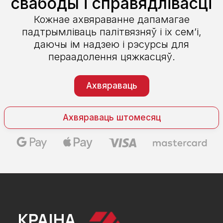
свабоды і справядлівасці
Кожнае ахвяраванне дапамагае
падтрымліваць палітвязняў і іх сем’і,
даючы ім надзею і рэсурсы для
пераадолення цяжкасцяў.
Ахвяраваць
Ахвяраваць штомесяц
КРАІНА