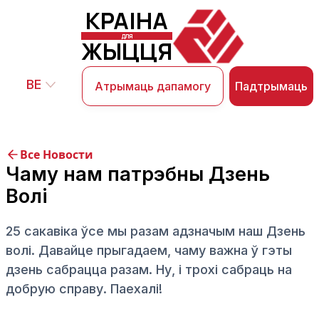
КРАІНА
ДЛЯ
ЖЫЦЦЯ
BE
Падтрымаць
Атрымаць дапамогу
Все Новости
Чаму нам патрэбны Дзень
Волі
25 сакавіка ўсе мы разам адзначым наш Дзень
волі. Давайце прыгадаем, чаму важна ў гэты
дзень сабрацца разам. Ну, і трохі сабраць на
добрую справу. Паехалі!