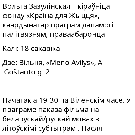
Вольга Зазулінская – кіраўніца
фонду «Краіна для Жыцця»,
каардынатар праграм дапамогі
палітвязням, праваабаронца
Калі: 18 сакавіка
Дзе: Вільня, «Meno Avilys», A
.Goštauto g. 2.
Пачатак а 19-30 па Віленскім часе. У
праграме паказа фільма на
беларускай/рускай мовах з
літоўскімі субтытрамі. Пасля -