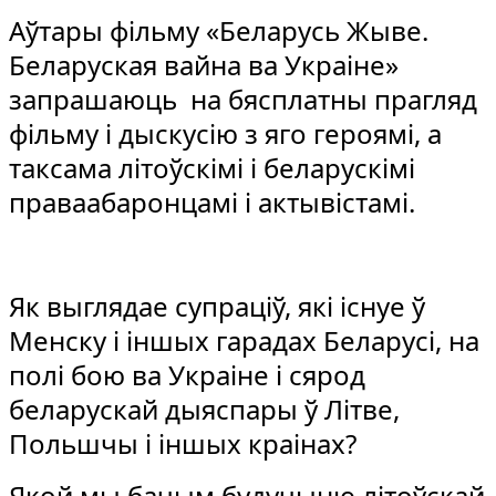
Аўтары фільму «Беларусь Жыве.
Беларуская вайна ва Украіне»
запрашаюць на бясплатны прагляд
фільму і дыскусію з яго героямі, а
таксама літоўскімі і беларускімі
праваабаронцамі і актывістамі.
Як выглядае супраціў, які існуе ў
Менску і іншых гарадах Беларусі, на
полі бою ва Украіне і сярод
беларускай дыяспары ў Літве,
Польшчы і іншых краінах?
Якой мы бачым будучыню літоўскай