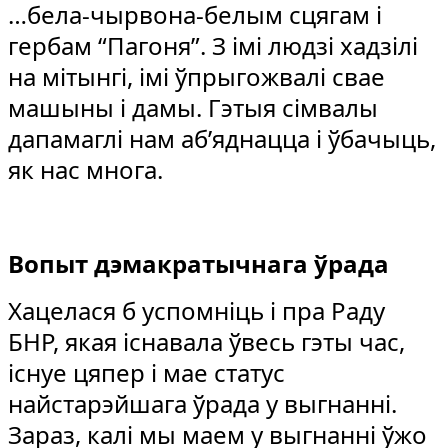
…бела-чырвона-белым сцягам і
гербам “Пагоня”. З імі людзі хадзілі
на мітынгі, імі ўпрыгожвалі свае
машыны і дамы. Гэтыя сімвалы
дапамаглі нам аб’яднацца і ўбачыць,
як нас многа.
Вопыт дэмакратычнага ўрада
Хацелася б успомніць і пра Раду
БНР, якая існавала ўвесь гэты час,
існуе цяпер і мае статус
найстарэйшага ўрада у выгнанні.
Зараз, калі мы маем у выгнанні ўжо