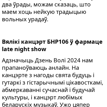
два ўрады, можам сказаць, што
маем хоць нейкую традыцыю
вольных урадаў.
Вялікі канцэрт БНР106 ў фармаце
late night show
Адзначыць Дзень Волі 2024 нам
прапаноўваюць анлайн. На
канцэрте з нагоды свята будуць і
гутаркі з гістарычнымі цікавосткамі,
абмеркаванні сучаснай і будучай
культуры, і канцэрт любімых
беларускіх музыкаў. Ужо цяпер