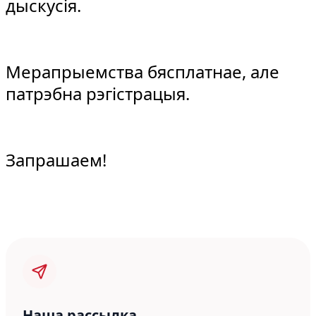
дыскусія.
Мерапрыемства бясплатнае, але
патрэбна рэгістрацыя.
Запрашаем!
Наша рассылка