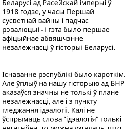
Беларусі ад Расейскай імперыі ў
1918 годзе, у часы Першай
сусветнай вайны і падчас
рэвалюцыі - і гэта было першае
афіцыйнае абвяшчэнне
незалежнасці ў гісторыі Беларусі.
Існаванне рэспублікі было кароткім.
Але ўплыў на нашу гісторыю ад БНР
аказаўся значны не толькі ў плане
незалежнасці, але і з пункту
гледжання ідэалогіі. Калі не
ўспрымаць слова “ідэалогія” толькі
негатыўна, то можна узгадаць, што