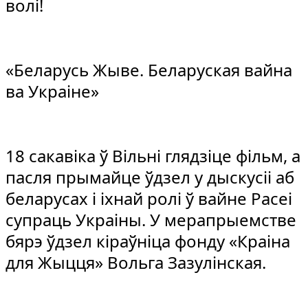
волі!
«Беларусь Жыве. Беларуская вайна
ва Украіне»
18 сакавіка ў Вільні глядзіце фільм, а
пасля прымайце ўдзел у дыскусіі аб
беларусах і іхнай ролі ў вайне Расеі
супраць Украіны. У мерапрыемстве
бярэ ўдзел кіраўніца фонду «Краіна
для Жыцця» Вольга Зазулінская.