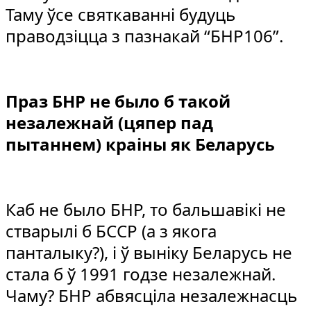
Таму ўсе святкаванні будуць
праводзіцца з пазнакай “БНР106”.
Праз БНР не было б такой
незалежнай (цяпер пад
пытаннем) краіны як Беларусь
Каб не было БНР, то бальшавікі не
стварылі б БССР (а з якога
панталыку?), і ў выніку Беларусь не
стала б ў 1991 годзе незалежнай.
Чаму? БНР абвясціла незалежнасць