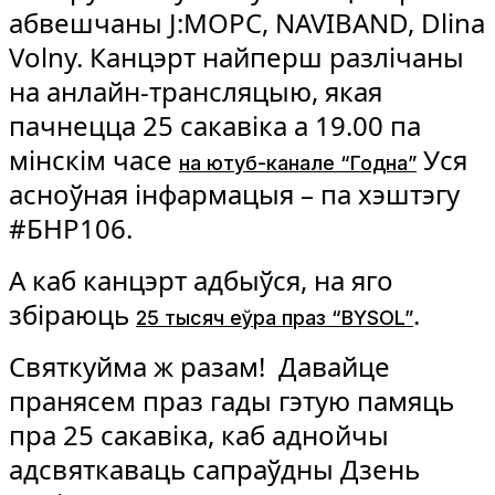
абвешчаны J:МОРС, NAVIBAND, Dlina
Volny. Канцэрт найперш разлічаны
на анлайн-трансляцыю, якая
пачнецца 25 сакавіка а 19.00 па
мінскім часе
Уся
на ютуб-канале “Годна”
асноўная інфармацыя – па хэштэгу
#БНР106.
А каб канцэрт адбыўся, на яго
збіраюць
.
25 тысяч еўра праз “BYSOL”
Святкуйма ж разам! Давайце
пранясем праз гады гэтую памяць
пра 25 сакавіка, каб аднойчы
адсвяткаваць сапраўдны Дзень