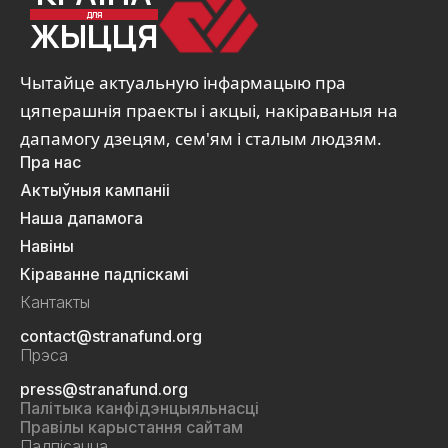
ДЛЯ
ЖЫЦЦЯ
Чытайце актуальную інфармацыю пра
цяперашнія праекты і акцыі, накіраваныя на
дапамогу дзецям, сем'ям і сталым людзям.
Пра нас
Актыўныя кампаніі
Наша дапамога
Навіны
Кіраванне падпіскамі
Кантакты
contact@stranafund.org
Прэса
press@stranafund.org
Палітыка канфідэнцыяльнасці
Правілы карыстання сайтам
Падпісацца