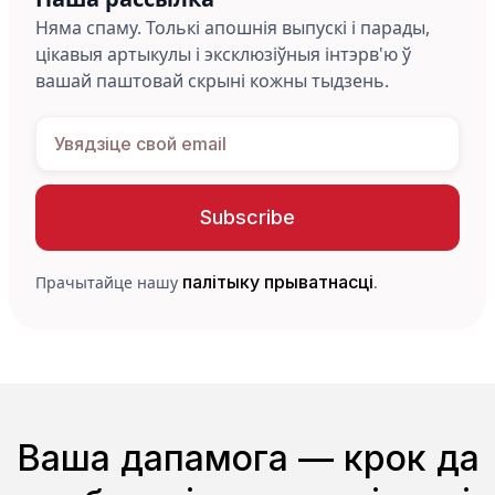
Няма спаму. Толькі апошнія выпускі і парады,
цікавыя артыкулы і эксклюзіўныя інтэрв'ю ў
вашай паштовай скрыні кожны тыдзень.
палітыку прыватнасці
Прачытайце нашу
.
Ваша дапамога — крок да