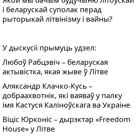
і беларускай суполак перад
рыторыкай літвінізму і вайны?
У дыскусіі прымуць удзел:
Любоў Рабцэвіч – беларуская
актывiстка, якая жыве ў Літве
Аляксандр Клачко-Кусь –
добраахвотнік, які ваяваў у палку
імя Кастуся Каліноўскага ва Украіне
Віціс Юрконіс – дырэктар «Freedom
House» у Літве