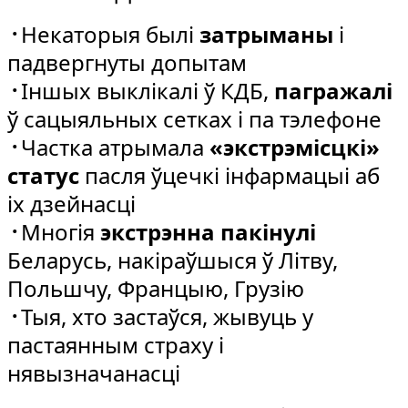
᠂
Некаторыя былі
затрыманы
і
падвергнуты допытам
᠂
Іншых выклікалі ў КДБ,
пагражалі
ў сацыяльных сетках і па тэлефоне
᠂
Частка атрымала
«экстрэмісцкі»
статус
пасля ўцечкі інфармацыі аб
іх дзейнасці
᠂
Многія
экстрэнна пакінулі
Беларусь, накіраўшыся ў Літву,
Польшчу, Францыю, Грузію
᠂
Тыя, хто застаўся, жывуць у
пастаянным страху і
нявызначанасці