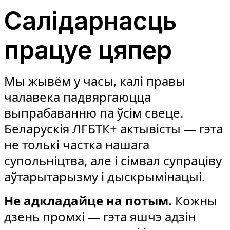
Салідарнасць
працуе цяпер
Мы жывём у часы, калі правы
чалавека падвяргаюцца
выпрабаванню па ўсім свеце.
Беларускія ЛГБТК+ актывісты — гэта
не толькі частка нашага
супольніцтва, але і сімвал супраціву
аўтарытарызму і дыскрымінацыі.
Не адкладайце на потым.
Кожны
дзень промхі — гэта яшчэ адзін