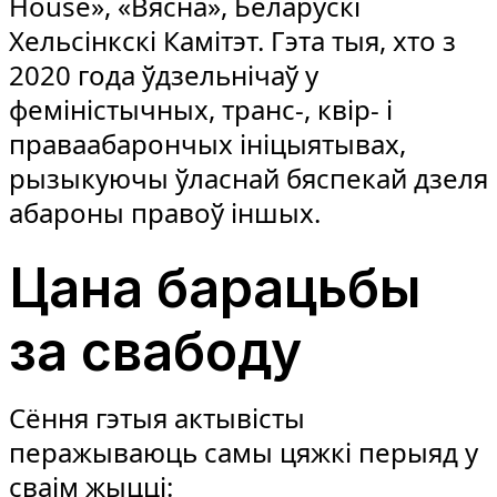
House», «Вясна», Беларускі
Хельсінкскі Камітэт. Гэта тыя, хто з
2020 года ўдзельнічаў у
феміністычных, транс-, квір- і
праваабарончых ініцыятывах,
рызыкуючы ўласнай бяспекай дзеля
абароны правоў іншых.
Цана барацьбы
за свабоду
Сёння гэтыя актывісты
перажываюць самы цяжкі перыяд у
сваім жыцці: