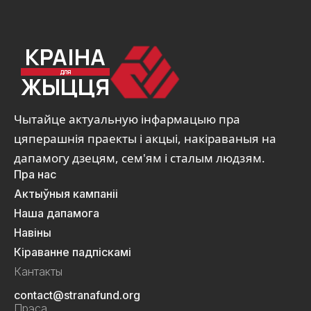
КРАІНА
ДЛЯ
ЖЫЦЦЯ
Чытайце актуальную інфармацыю пра
цяперашнія праекты і акцыі, накіраваныя на
дапамогу дзецям, сем'ям і сталым людзям.
Пра нас
Актыўныя кампаніі
Наша дапамога
Навіны
Кіраванне падпіскамі
Кантакты
contact@stranafund.org
Прэса