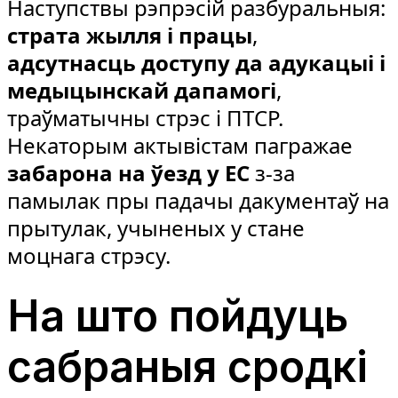
Наступствы рэпрэсій разбуральныя:
страта жылля і працы
,
адсутнасць доступу да адукацыі і
медыцынскай дапамогі
,
траўматычны стрэс і ПТСР.
Некаторым актывістам пагражае
забарона на ўезд у ЕС
з-за
памылак пры падачы дакументаў на
прытулак, учыненых у стане
моцнага стрэсу.
На што пойдуць
сабраныя сродкі