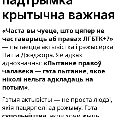
крытычна важная
«Часта вы чуеце, што цяпер не
час гаварыць аб правах ЛГБТК+?»
— пытаецца актывістка і рэжысёрка
Паша Джэджора. Яе адказ
аднозначны:
«Пытанне правоў
чалавека — гэта пытанне, якое
ніколі нельга адкладаць на
потым»
.
Гэтыя актывісты — не проста людзі,
якія пацярпелі ад рэжыму. Гэта
супольніцтва
, якое хоче жыць,