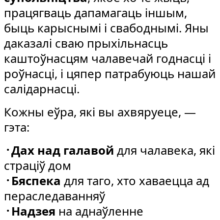
працягваць дапамагаць іншым,
быць карыснымі і свабоднымі. Яны
даказалі сваю прыхільнасць
каштоўнасцям чалавечай годнасці і
роўнасці, і цяпер патрабуюць нашай
салідарнасці.
Кожны еўра, які вы ахвяруеце, —
гэта:
᠂ Дах над галавой
для чалавека, які
страціў дом
᠂ Бяспека
для таго, хто хаваецца ад
пераследаванняў
᠂ Надзея
на аднаўленне