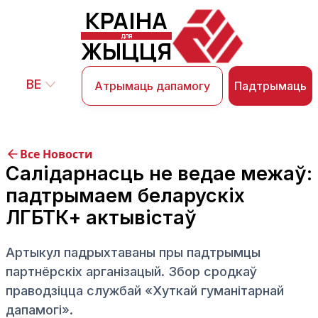
КРАІНА
ДЛЯ
ЖЫЦЦЯ
BE
Падтрымаць
Атрымаць дапамогу
Все Новости
Салідарнасць не ведае межаў:
падтрымаем беларускіх
ЛГБТК+ актывістаў
Артыкул падрыхтаваны пры падтрымцы
партнёрскіх арганізацый. Збор сродкаў
праводзіцца службай «Хуткай гуманітарнай
дапамогі».