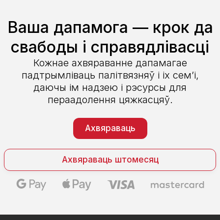
Ваша дапамога — крок да
свабоды і справядлівасці
Кожнае ахвяраванне дапамагае
падтрымліваць палітвязняў і іх сем’і,
даючы ім надзею і рэсурсы для
пераадолення цяжкасцяў.
Ахвяраваць
Ахвяраваць штомесяц