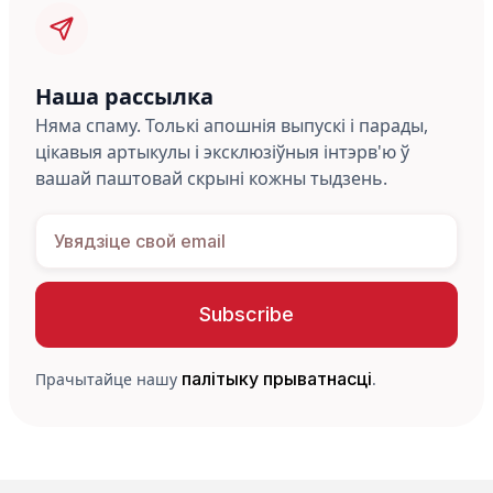
Наша рассылка
Няма спаму. Толькі апошнія выпускі і парады,
цікавыя артыкулы і эксклюзіўныя інтэрв'ю ў
вашай паштовай скрыні кожны тыдзень.
палітыку прыватнасці
Прачытайце нашу
.