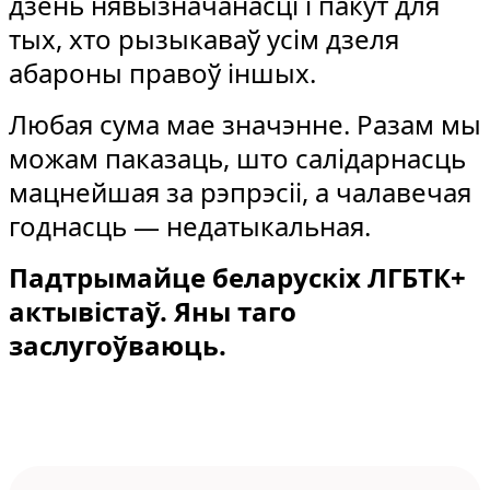
дзень нявызначанасці і пакут для
тых, хто рызыкаваў усім дзеля
абароны правоў іншых.
Любая сума мае значэнне. Разам мы
можам паказаць, што салідарнасць
мацнейшая за рэпрэсіі, а чалавечая
годнасць — недатыкальная.
Падтрымайце беларускіх ЛГБТК+
актывістаў. Яны таго
заслугоўваюць.