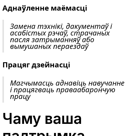
Аднаўленне маёмасці
Замена тэхнікі, дакументаў і
асабістых рэчаў, страчаных
пасля затрыманняў або
вымушаных пераездаў
Працяг дзейнасці
Магчымасць аднавіць навучанне
і працягваць праваабарончую
працу
Чаму ваша
падтрымка