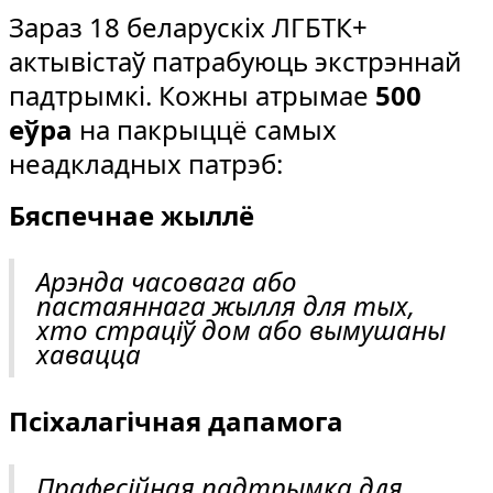
Зараз 18 беларускіх ЛГБТК+
актывістаў патрабуюць экстрэннай
падтрымкі. Кожны атрымае
500
еўра
на пакрыццё самых
неадкладных патрэб:
Бяспечнае жыллё
Арэнда часовага або
пастаяннага жылля для тых,
хто страціў дом або вымушаны
хавацца
Псіхалагічная дапамога
Прафесійная падтрымка для