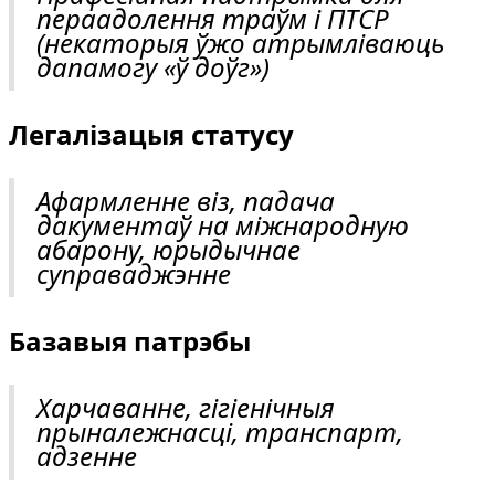
пераадолення траўм і ПТСР
(некаторыя ўжо атрымліваюць
дапамогу «ў доўг»)
Легалізацыя статусу
Афармленне віз, падача
дакументаў на міжнародную
абарону, юрыдычнае
суправаджэнне
Базавыя патрэбы
Харчаванне, гігіенічныя
прыналежнасці, транспарт,
адзенне