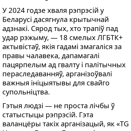
У 2024 годзе хваля рэпрэсій у
Беларусі дасягнула крытычнай
адзнакі. Сярод тых, хто трапіў пад
удар рэжыму, — 18 смелых ЛГБТК+
актывістаў, якія гадамі змагаліся за
правы чалавека, дапамагалі
пацярпелым ад гвалту і палітычных
пераследаванняў, арганізоўвалі
важныя ініцыятывы для свайго
супольніцтва.
Гэтыя людзі — не проста лічбы ў
статыстыцы рэпрэсій. Гэта
валанцёры такіх арганізацый, як «TG