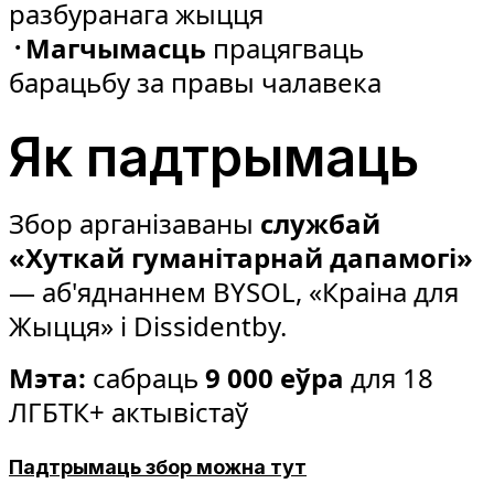
разбуранага жыцця
᠂ Магчымасць
працягваць
барацьбу за правы чалавека
Як падтрымаць
Збор арганізаваны
службай
«Хуткай гуманітарнай дапамогі»
— аб'яднаннем BYSOL, «Краіна для
Жыцця» і Dissidentby.
Мэта:
сабраць
9 000 еўра
для 18
ЛГБТК+ актывістаў
Падтрымаць збор можна тут